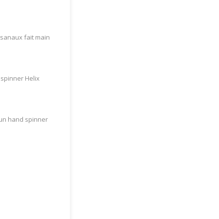
isanaux fait main
 spinner Helix
un hand spinner