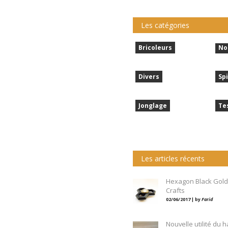
Les catégories
Bricoleurs
No
Divers
Sp
Jonglage
Te
Les articles récents
Hexagon Black Gold
Crafts
02/06/2017 | by
Farid
Nouvelle utilité du 