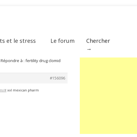
ts et le stress
Le forum
Chercher
→
Répondre à : fertility drug clomid
#156096
om/#
xxl mexican pharm