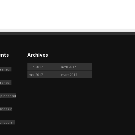
ents
Archives
juin 2017
avril 2017
rer son
mai 2017
mars 2017
rer son
spinner au
agnez un
oncours –