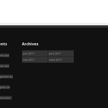
ents
Archives
juin 2017
avril 2017
rer son
mai 2017
mars 2017
rer son
spinner au
agnez un
oncours –