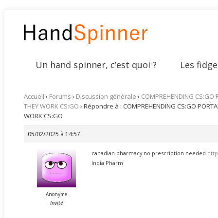
Un hand spinner, c’est quoi ?
Les fidge
Accueil
›
Forums
›
Discussion générale
›
COMPREHENDING CS:GO P
THEY WORK CS:GO
›
Répondre à : COMPREHENDING CS:GO PORTA
WORK CS:GO
05/02/2025 à 14:57
canadian pharmacy no prescription needed
htt
India Pharm
Anonyme
Invité