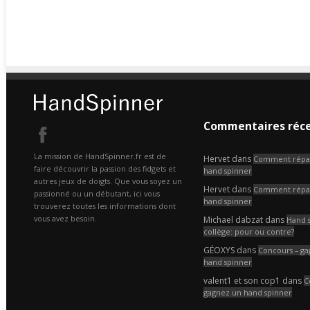
Commentaires réc
La mission de HandSpinner.fr est de
Hervet
dans
Comment répa
faire découvrir la passion des fidgets et
hand spinner
autres jeux de doigts. Que vous soyez un
Hervet
dans
Comment répa
passionné ou un débutant, ici vous
hand spinner
trouverez toutes les informations dont
vous avez besoin.
Michael dabzat
dans
Hand 
collège: pour ou contre?
GÉOXYS
dans
Concours – g
hand spinner
valent1 et son cop1
dans
C
gagnez un hand spinner