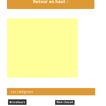
Retour en haut ↑
Les catégories
Bricoleurs
Non classé