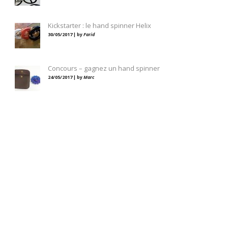
Kickstarter : le hand spinner Helix
30/05/2017 | by
Farid
Concours – gagnez un hand spinner
24/05/2017 | by
Marc