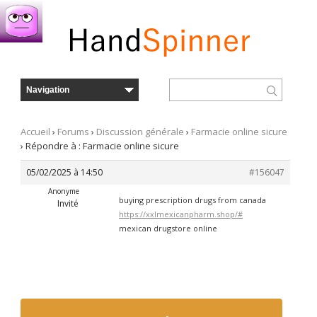
Accueil
›
Forums
›
Discussion générale
›
Farmacie online sicure
›
Répondre à : Farmacie online sicure
05/02/2025 à 14:50
#156047
Anonyme
buying prescription drugs from canada
Invité
https://xxlmexicanpharm.shop/#
mexican drugstore online