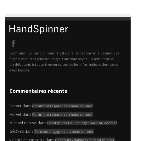
La mission de HandSpinner.fr est de faire découvrir la passion des
fidgets et autres jeux de doigts. Que vous soyez un passionné ou
un débutant, ici vous trouverez toutes les informations dont vous
avez besoin.
Commentaires récents
Hervet
dans
Comment réparer son hand spinner
Hervet
dans
Comment réparer son hand spinner
Michael dabzat
dans
Hand spinner au collège: pour ou contre?
GÉOXYS
dans
Concours – gagnez un hand spinner
valent1 et son cop1
dans
Concours – gagnez un hand spinner