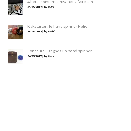
4 hand spinners artisanaux fait main
31/05/2017 | by
Marc
Kickstarter : le hand spinner Helix
30/05/2017 | by
Farid
Concours – gagnez un hand spinner
24/05/2017 | by
Marc